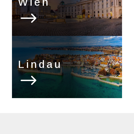
Wien
$
Lindau
$