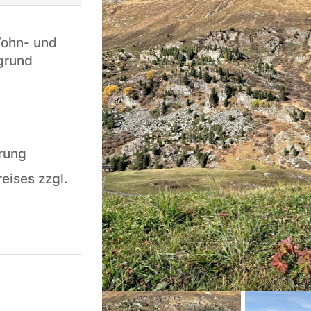
Wohn- und
grund
rung
eises zzgl.