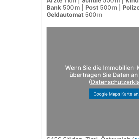
Ärzte
1 km |
Schule
500 m |
Kind
Bank
500 m |
Post
500 m |
Polize
Geldautomat
500 m
Wenn Sie die Immobilien-
übertragen Sie Daten a
(
Datenschutzerkl
Google Maps Karte an