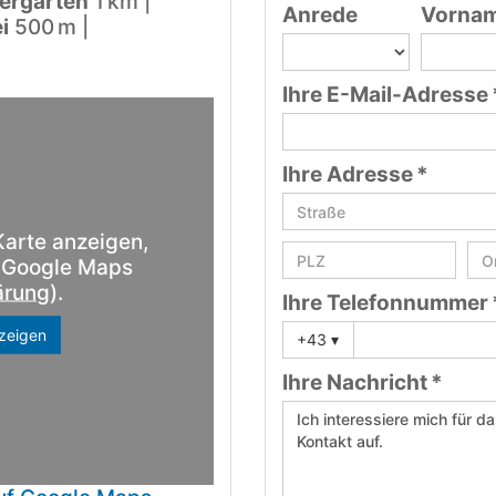
ergarten
1 km |
Anrede
Vorna
i
500 m |
Ihre E-Mail-Adresse 
Ihre Adresse *
Karte anzeigen,
n Google Maps
ärung
).
Ihre Telefonnummer 
zeigen
+43
▾
Ihre Nachricht *