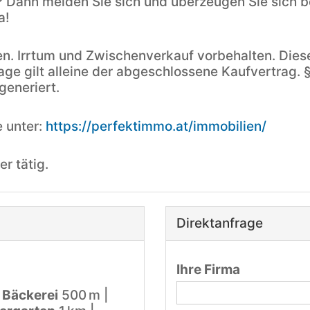
? Dann melden Sie sich und überzeugen Sie sich b
a!
. Irrtum und Zwischenverkauf vorbehalten. Diese
age gilt alleine der abgeschlossene Kaufvertrag. §
-generiert.
e unter:
https://perfektimmo.at/immobilien/
er tätig.
Direktanfrage
Ihre Firma
|
Bäckerei
500 m |