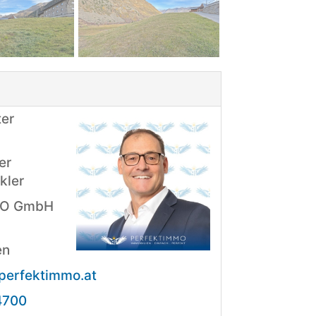
er
er
kler
MO GmbH
en
perfektimmo.at
4700