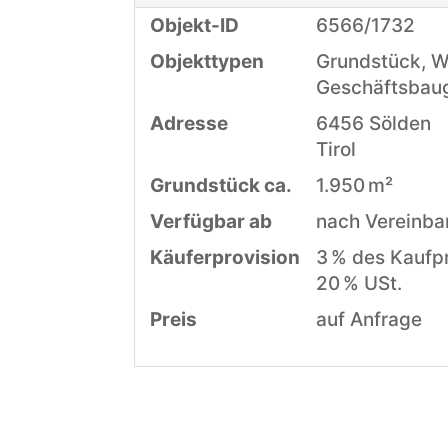
Objekt-ID
6566/1732
Objekttypen
Grundstück, 
Geschäftsbau
Adresse
6456 Sölden
Tirol
Grund­stück ca.
1.950 m²
Verfügbar ab
nach Vereinba
Käufer­provision
3 % des Kaufpr
20 % USt.
Preis
auf Anfrage