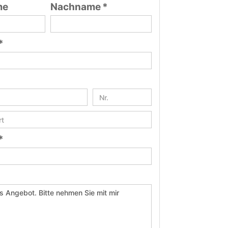
me
Nachname *
*
*