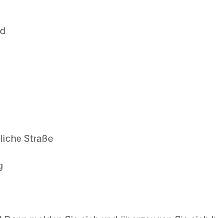
nd
tliche Straße
g