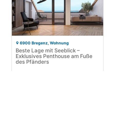
6900 Bregenz, Wohnung
Beste Lage mit Seeblick –
Exklusives Penthouse am Fuße
des Pfänders
Objekt-ID 6566/2203
3 Zimmer
Wohnfläche ca. 130,12 m²
Preis auf Anfrage