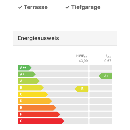
✓ Terrasse
✓ Tiefgarage
Energieausweis
HWB
f
SK
GEE
43,00
0,67
A++
A+
A+
A
B
B
C
D
E
F
G