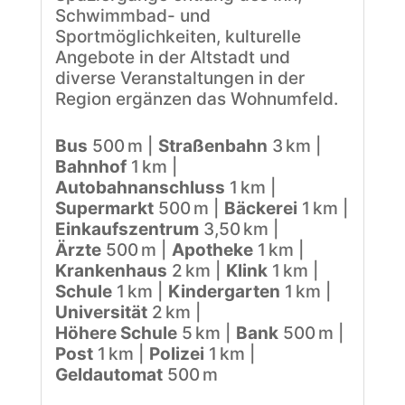
Schwimmbad- und
Sportmöglichkeiten, kulturelle
Angebote in der Altstadt und
diverse Veranstaltungen in der
Region ergänzen das Wohnumfeld.
Bus
500 m |
Straßenbahn
3 km |
Bahnhof
1 km |
Autobahnanschluss
1 km |
Supermarkt
500 m |
Bäckerei
1 km |
Einkaufszentrum
3,50 km |
Ärzte
500 m |
Apotheke
1 km |
Krankenhaus
2 km |
Klink
1 km |
Schule
1 km |
Kindergarten
1 km |
Universität
2 km |
Höhere Schule
5 km |
Bank
500 m |
Post
1 km |
Polizei
1 km |
Geldautomat
500 m