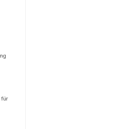
ung
 für